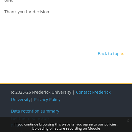
one.
Thank you for decision
Back to top
(c)2025-26 Frederick University |
Contact Frederick
University
|
Privacy Policy
Data retention summary
Get the mobile app
x
If you continue browsing this website, you agree to our policies:
Policies
Uploading of lecture recording on Moodle