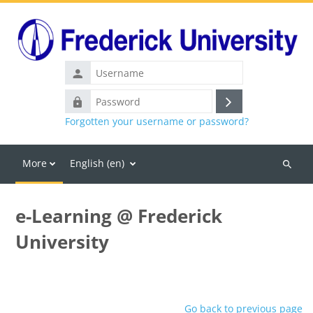
Skip to main content
Username
Password
Log
Forgotten your username or password?
in
More
English ‎(en)‎
Search
courses
e-Learning @ Frederick
University
Go back to previous page