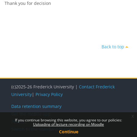
Thank you for decision
Back to top
(c)2025-26 Frederick University |
Contact Frederick
University
|
Privacy Policy
Data retention summary
Get the mobile app
x
If you continue browsing this website, you agree to our policies:
Policies
Uploading of lecture recording on Moodle
Switch to the standard theme
Continue