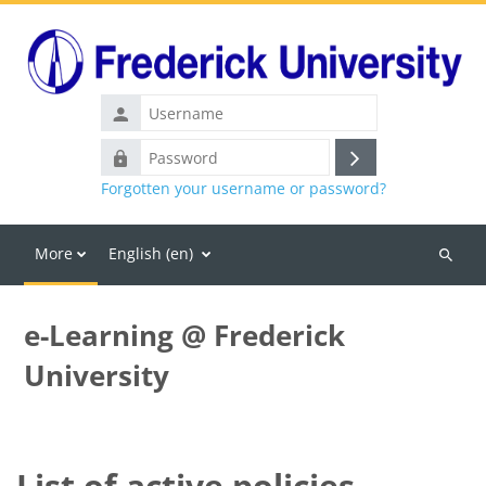
Skip to main content
Username
Password
Log
Forgotten your username or password?
in
More
English ‎(en)‎
Search
courses
e-Learning @ Frederick
University
List of active policies